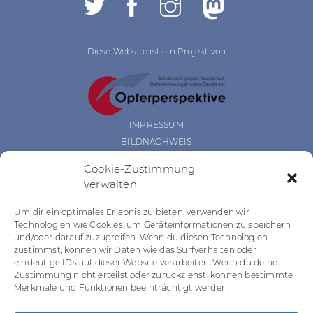
Diese Website ist ein Projekt von
IMPRESSUM
BILDNACHWEIS
DATENSCHUTZ
Cookie-Zustimmung
BARRIEREFREIHEIT
verwalten
DISCLAIMER
COOKIE RICHTLINIEN
Um dir ein optimales Erlebnis zu bieten, verwenden wir
Das Projekt wurde gefördert durch:
Technologien wie Cookies, um Geräteinformationen zu speichern
und/oder darauf zuzugreifen. Wenn du diesen Technologien
zustimmst, können wir Daten wie das Surfverhalten oder
eindeutige IDs auf dieser Website verarbeiten. Wenn du deine
Zustimmung nicht erteilst oder zurückziehst, können bestimmte
Das Projekt wurde gefördert durch:
Merkmale und Funktionen beeinträchtigt werden.