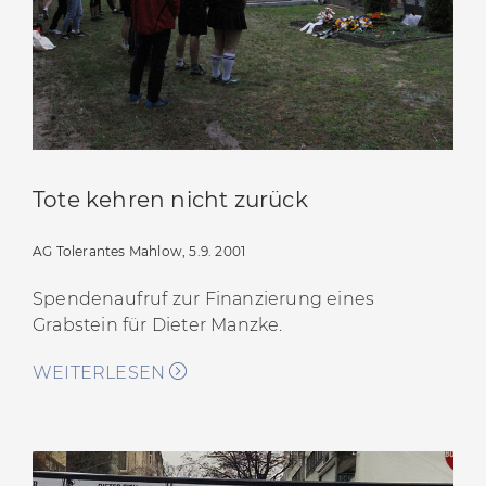
[6] ebd. / MAZ, 10.08.2021,
Opfer rechter Gewalt –
Dahlewitz: Gedenken zum 20. Todestag
[7] Website der Gemeinde-Blankenfelde-Mahlow,
Aktuelles, 10.08.2021,
20. Jahrestag:
Gedenken an
Dieter Manzke
[8] MAZ, 10.08.2021,
Opfer rechter Gewalt –
Tote kehren nicht zurück
Dahlewitz: Gedenken zum 20. Todestag
AG Tolerantes Mahlow, 5.9. 2001
Spendenaufruf zur Finanzierung eines
Grabstein für Dieter Manzke.
WEITERLESEN