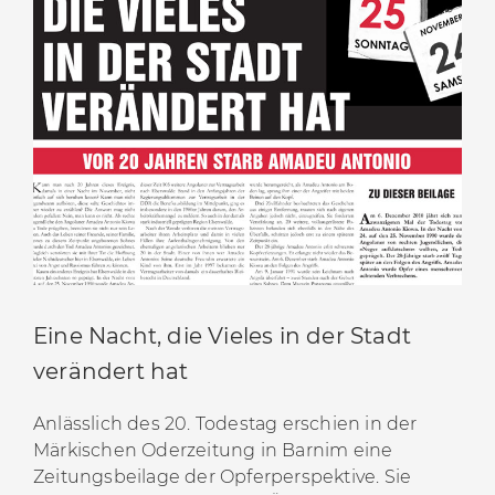
[5] Artikel von Anna Brausam:
„(K)eine Straße für
Amadeu Antonio“
[6] Website der
Kampagne „Light me Amadeu“
[7]
Aufruf zum Gedenken
der Kampagne „Light me
Amadeu“ 2020
Eine Nacht, die Vieles in der Stadt
verändert hat
Anlässlich des 20. Todestag erschien in der
Märkischen Oderzeitung in Barnim eine
Zeitungsbeilage der Opferperspektive. Sie