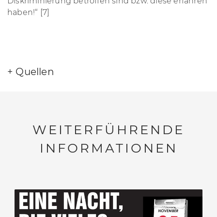
Diskriminierung betroffen sind bzw. diese erfahren
haben!“ [7]
+
Quellen
[1] Selbstbeschreibung des
Afrikanischen
Kultur
verein Palanca
e.V.
WEITERFÜHRENDE
[2]
Selbstbeschreibung der Amadeu Antonio
INFORMATIONEN
Stiftung
[3] Website der
Kampagne
„Light me Amadeu“
[4] Fünf Anliegen der Kampagne
„Light me
Amadeu“