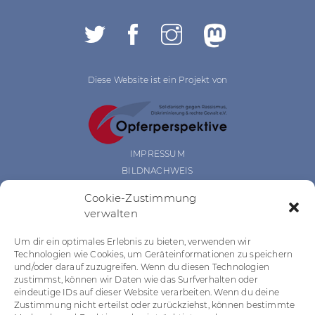
Diese Website ist ein Projekt von
IMPRESSUM
BILDNACHWEIS
DATENSCHUTZ
Cookie-Zustimmung
BARRIEREFREIHEIT
verwalten
DISCLAIMER
COOKIE RICHTLINIEN
Um dir ein optimales Erlebnis zu bieten, verwenden wir
Das Projekt wurde gefördert durch:
Technologien wie Cookies, um Geräteinformationen zu speichern
und/oder darauf zuzugreifen. Wenn du diesen Technologien
zustimmst, können wir Daten wie das Surfverhalten oder
eindeutige IDs auf dieser Website verarbeiten. Wenn du deine
Zustimmung nicht erteilst oder zurückziehst, können bestimmte
Das Projekt wurde gefördert durch: