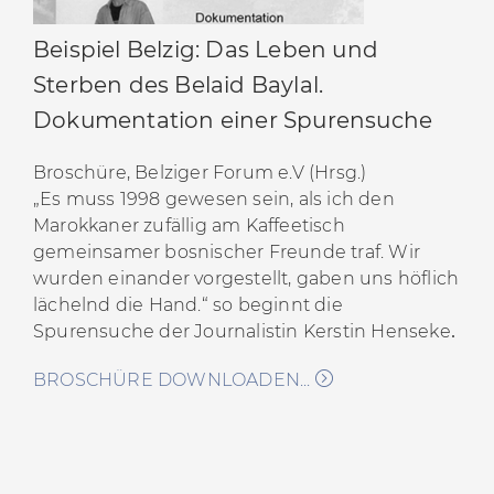
6-7
[8] Ebd.
Beispiel Belzig: Das Leben und
[9] Jan-Philipp Baeck:
Wir haben keine Angst. in:
Sterben des Belaid Baylal.
TAZ v. 10.04.2012
[10] Bad Belzig Rechtsaussen, „
Belaid Baylal“, auf:
Dokumentation einer Spurensuche
Bad Belzig Rechtsaussen 06.05.2013
[11] Frank Jansen, Heike Kleffner, Johannes Radke
Broschüre, Belziger Forum e.V (Hrsg.)
und Toralf Staud:
156 Schicksale. in: ZEIT Online v.
„Es muss 1998 gewesen sein, als ich den
16.09.2010
Marokkaner zufällig am Kaffeetisch
[12]
Anschläge in Belzig verurteilt.
in: Potsdamer
gemeinsamer bosnischer
Freunde traf. Wir
Neueste Nachrichten, v. 12.11.2010
wurden einander vorgestellt, gaben uns höflich
[13]Aufruf vom Infocafé
„Der Winkel“zum
lächelnd die Hand.“ so beginnt die
Gedenken an Belaid Baylal 2014
Spurensuche der Journalistin Kerstin Henseke
.
BROSCHÜRE DOWNLOADEN...