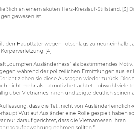
chließlich an einem akuten Herz-Kreislauf-Stillstand.
[3]
Di
ngen gewesen ist.
ilt den Haupttäter wegen Totschlags zu neuneinhalb Jahr
 Körperverletzung.
[4]
aft „dumpfen Ausländerhass“ als bestimmendes Motiv. D
gen während der polizeilichen Ermittlungen aus, er hab
ericht ziehen sie diese Aussagen wieder zurück. Dies 
ch nicht mehr als Tatmotiv betrachtet – obwohl viele I
ällig über Vietnames:innen und zeigte deutlich seinen 
r Auffassung, dass die Tat „nicht von Ausländerfeindlich
haupt Wut auf Ausländer eine Rolle gespielt haben sollt
war nur
darauf gerichtet, dass die Vietnamesen ihren
 Fahrradaufbewahrung nehmen sollten.“