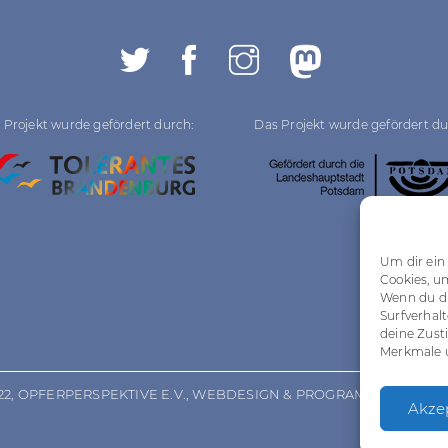
 Projekt wurde gefördert durch:
Das Projekt wurde gefördert du
Um dir ein
Cookies, u
Wenn du di
Surfverhal
deine Zust
Merkmale u
22, OPFERPERSPEKTIVE E.V., WEBDESIGN & PROGRAMMIERUNG:
Akze