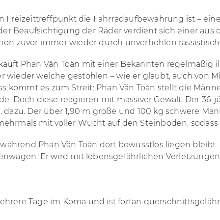
n Freizeittreffpunkt die Fahrradaufbewahrung ist – ei
 der Beaufsichtigung der Räder verdient sich einer aus
chon zuvor immer wieder durch unverhohlen rassistisc
kauft Phan Văn T
oàn mit einer Bekannten regelmäßig ill
 wieder welche gestohlen – wie er glaubt, auch von Mi
s kommt es zum Streit:
Phan Văn Toàn
stellt die Männ
e. Doch diese reagieren mit massiver Gewalt. Der 36-jä
S. dazu. Der über 1,90 m große und 100 kg schwere Ma
ehrmals mit voller Wucht auf den Steinboden, sodass e
t, während
Phan Văn T
oàn dort bewusstlos liegen bleibt
enwagen. Er wird mit lebensgefährlichen Verletzungen 
hrere Tage im Koma und ist fortan querschnittsgeläh