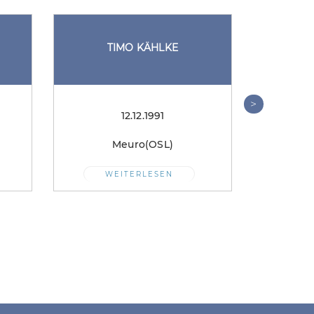
TIMO KÄHLKE
EM
>
12.12.1991
Meuro(OSL)
Ne
WEITERLESEN
W