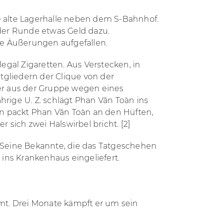
ne alte Lagerhalle neben dem S-Bahnhof.
 der Runde etwas Geld dazu.
he Äußerungen aufgefallen.
egal Zigaretten. Aus Verstecken, in
tgliedern der Clique von der
er aus der Gruppe wegen eines
hrige U. Z. schlägt
Phan Văn T
oàn ins
nn packt
Phan Văn T
oàn an den Hüften,
r sich zwei Halswirbel bricht.
[2]
. Seine Bekannte, die das Tatgeschehen
ins Krankenhaus eingeliefert.
mt. Drei Monate kämpft er um sein