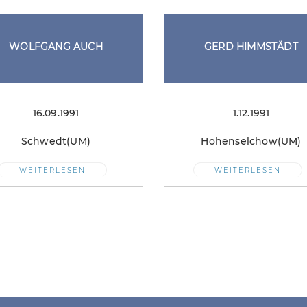
en Rollstuhl geprügelt
WOLFGANG AUCH
GERD HIMMSTÄDT
Văn Toản
“
16.09.1991
1.12.1991
Schwedt(UM)
Hohenselchow(UM)
WEITERLESEN
WEITERLESEN