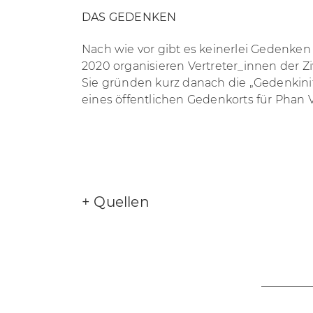
DAS GEDENKEN
Nach wie vor gibt es keinerlei Gedenke
2020 organisieren Vertreter_innen der Z
Sie gründen kurz danach die „Gedenkini
eines öffentlichen Gedenkorts für Phan
+
Quellen
[1]
Hinter den Kullissen. Faschistische A
[2] taz Nr. 5148, 07.02.1997: Aus Haß in d
[3] Berliner Zeitung, 03.05.1997:
Staatsan
[4] Die Zeit, 20.03.2013:
152 Schicksale