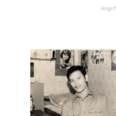
content
Angrif