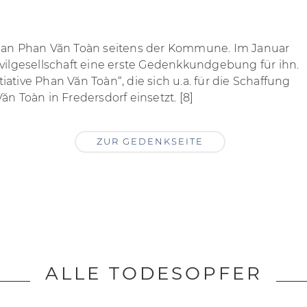
n an Phan Văn Toàn
s
eitens der Kommune. Im Januar
ivilgesellschaft eine erste Gedenkkundgebung für ihn.
tiative Phan Văn Toàn
“, die sich u.a. für die Schaffung
Văn Toàn
in Fredersdorf einsetzt.
[8]
ZUR GEDENKSEITE
ktivitäten in Brandenburg – Update ’99
, S. 77-81
en Rollstuhl geprügelt
ALLE TODESOPFER
waltschaft prüft Anklage wegen Mordes. Mißhandelter