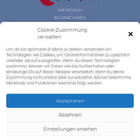
IMPRESSUM
BILDNACHWEIS
DATENSCHUTZ
Cookie-Zustimmung
BARRIEREFREIHEIT
verwalten
DISCLAIMER
COOKIE RICHTLINIEN
Um dir ein optimales Erlebnis zu bieten, verwenden wir
Das Projekt wurde gefördert durch:
Technologien wie Cookies, um Geräteinformationen zu speichern
und/oder darauf zuzugreifen. Wenn du diesen Technologien
zustimmst, können wir Daten wie das Surfverhalten oder
eindeutige IDs auf dieser Website verarbeiten. Wenn du deine
Zustimmung nicht erteilst oder zurückziehst, können bestimmte
Das Projekt wurde gefördert durch:
Merkmale und Funktionen beeinträchtigt werden.
Akzeptieren
© 2022, OPFERPERSPEKTIVE E.V., WEBDESIGN &
Ablehnen
PROGRAMMIERUNG: WOJO
Einstellungen ansehen