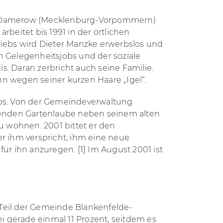
in Damerow (Mecklenburg-Vorpommern)
rbeitet bis 1991 in der örtlichen
riebs wird Dieter Manzke erwerbslos und
n Gelegenheitsjobs und der soziale
s. Daran zerbricht auch seine Familie.
n wegen seiner kurzen Haare „Igel“.
los. Von der Gemeindeverwaltung
ehenden Gartenlaube neben seinem alten
 wohnen. 2001 bittet er den
er ihm verspricht, ihm eine neue
 ihn anzuregen. [1] Im August 2001 ist
 Teil der Gemeinde Blankenfelde-
i gerade einmal 11 Prozent, seitdem es