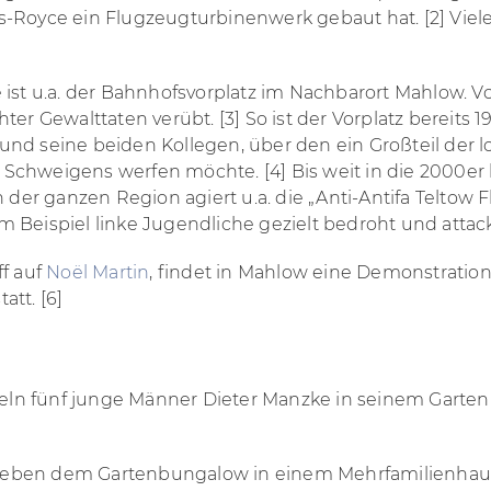
s-Royce ein Flugzeugturbinenwerk gebaut hat. [2] Viel
 ist u.a. der Bahnhofsvorplatz im Nachbarort Mahlow. V
ter Gewalttaten verübt. [3] So ist der Vorplatz bereits
nd seine beiden Kollegen, über den ein Großteil der 
chweigens werfen möchte. [4] Bis weit in die 2000er h
 der ganzen Region agiert u.a. die „Anti-Antifa Teltow 
Beispiel linke Jugendliche gezielt bedroht und attacki
ff auf
Noël Martin
, findet in Mahlow eine Demonstratio
tt. [6]
ln fünf junge Männer Dieter Manzke in seinem Gartenb
er neben dem Gartenbungalow in einem Mehrfamilienhau