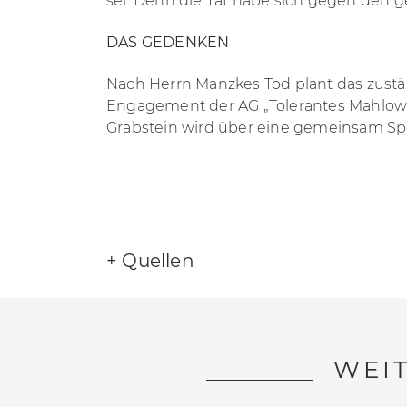
sei. Denn die Tat habe sich gegen den ge
DAS GEDENKEN
Nach Herrn Manzkes Tod plant das zustä
Engagement der AG „Tolerantes Mahlow“ 
Grabstein wird über eine gemeinsam Spe
+
Quellen
[1] „Gegen das Vergessen“ Die Autonom
13.08.2010, Inforiot
WEI
[2] Heike Kleffner: Der war einer von uns. 