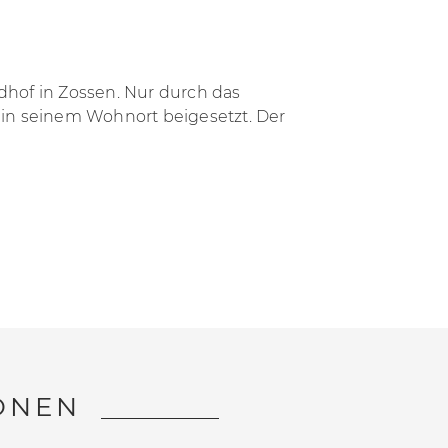
hof in Zossen. Nur durch das
in seinem Wohnort beigesetzt. Der
lewitzer Obdahlosen Dieter Manzke,
ONEN