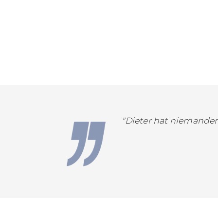
content
"Dieter hat niemanden 