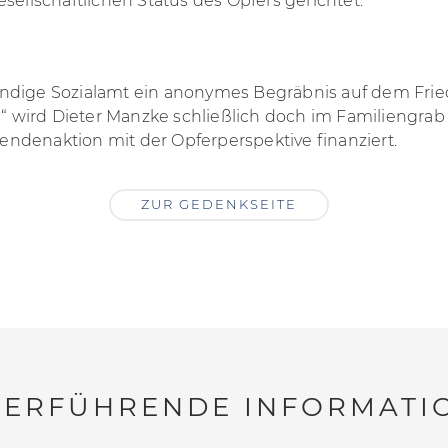
sellschaftlichen Status des Opfers gerichtet.
ndige Sozialamt ein anonymes Begräbnis auf dem Fried
wird Dieter Manzke schließlich doch im Familiengrab 
ndenaktion mit der Opferperspektive finanziert.
ZUR GEDENKSEITE
e Antifa Teltow Fläming gedachte dem ermordeten Dah
TERFÜHRENDE INFORMATI
Taz, Nr. 6538, 1.9.2001