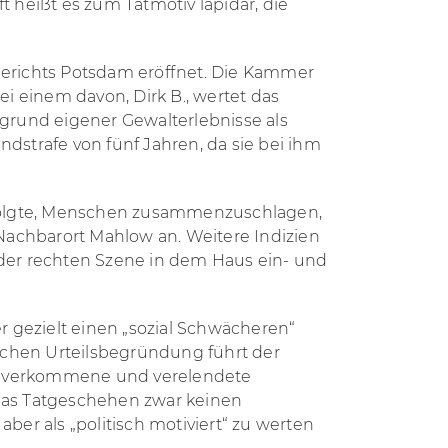
t heißt es zum Tatmotiv lapidar, die
erichts Potsdam eröffnet. Die Kammer
ei einem davon, Dirk B., wertet das
grund eigener Gewalterlebnisse als
ndstrafe von fünf Jahren, da sie bei ihm
verfolgte, Menschen zusammenzuschlagen,
m Nachbarort Mahlow an. Weitere Indizien
s der rechten Szene in dem Haus ein- und
er gezielt einen „sozial Schwächeren“
ichen Urteilsbegründung führt der
onal verkommene und verelendete
 das Tatgeschehen zwar keinen
er als „politisch motiviert“ zu werten