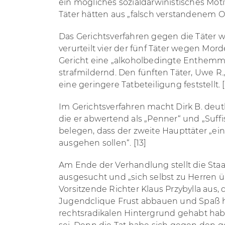
ein mögliches sozialdarwinistisches Moti
Täter hätten aus „falsch verstandenem 
Das Gerichtsverfahren gegen die Täter
verurteilt vier der fünf Täter wegen Mor
Gericht eine „alkoholbedingte Enthemmu
strafmildernd. Den fünften Täter, Uwe R.
eine geringere Tatbeteiligung feststellt. [
Im Gerichtsverfahren macht Dirk B. deut
die er abwertend als „Penner“ und „Suffi
belegen, dass der zweite Haupttäter „ei
ausgehen sollen“. [13]
Am Ende der Verhandlung stellt die Staat
ausgesucht und „sich selbst zu Herren 
Vorsitzende Richter Klaus Przybylla aus
Jugendclique Frust abbauen und Spaß hab
rechtsradikalen Hintergrund gehabt habe