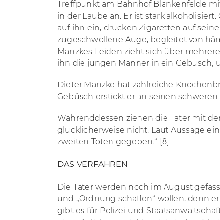
Treffpunkt am Bahnhof Blankenfelde mit d
in der Laube an. Er ist stark alkoholisi
auf ihn ein, drücken Zigaretten auf sein
zugeschwollene Auge, begleitet von hä
Manzkes Leiden zieht sich über mehrere
ihn die jungen Männer in ein Gebüsch, 
Dieter Manzke hat zahlreiche Knochenbr
Gebüsch erstickt er an seinen schweren
Währenddessen ziehen die Täter mit de
glücklicherweise nicht. Laut Aussage ei
zweiten Toten gegeben.“ [8]
DAS VERFAHREN
Die Täter werden noch im August gefasst
und „Ordnung schaffen“ wollen, denn er 
gibt es für Polizei und Staatsanwaltschaf