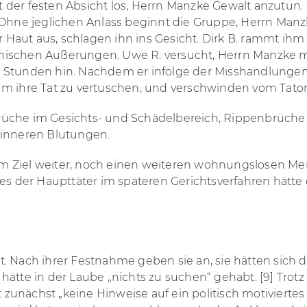
er festen Absicht los, Herrn Manzke Gewalt anzutun. [7
ert. Ohne jeglichen Anlass beginnt die Gruppe, Herrn Ma
er Haut aus, schlagen ihn ins Gesicht. Dirk B. rammt ih
mischen Äußerungen. Uwe R. versucht, Herrn Manzke mi
 Stunden hin. Nachdem er infolge der Misshandlungen
um ihre Tat zu vertuschen, und verschwinden vom Tator
üche im Gesichts- und Schädelbereich, Rippenbrüche u
 inneren Blutungen.
m Ziel weiter, noch einen weiteren wohnungslosen Men
nes der Haupttäter im späteren Gerichtsverfahren hätte
. Nach ihrer Festnahme geben sie an, sie hätten sich d
hätte in der Laube „nichts zu suchen“ gehabt. [9] Trot
t zunächst „keine Hinweise auf ein politisch motiviertes