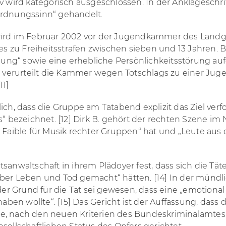
v wird kategorisch ausgeschlossen. In der Anklageschrif
Ordnungssinn“ gehandelt.
 wird im Februar 2002 vor der Jugendkammer des Landg
des zu Freiheitsstrafen zwischen sieben und 13 Jahren. B
ng“ sowie eine erhebliche Persönlichkeitsstörung auf
, verurteilt die Kammer wegen Totschlags zu einer Juge
11]
lich, dass die Gruppe am Tatabend explizit das Ziel 
s“ bezeichnet. [12] Dirk B. gehört der rechten Szene i
n Faible für Musik rechter Gruppen“ hat und „Leute au
sanwaltschaft in ihrem Plädoyer fest, dass sich die Tät
über Leben und Tod gemacht“ hätten. [14] In der mündl
, der Grund für die Tat sei gewesen, dass eine „emoti
en wollte“. [15] Das Gericht ist der Auffassung, dass
, nach den neuen Kriterien des Bundeskriminalamtes ab