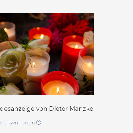
 Dorf bleibt sich treu.
hlow
.
n zu prügeln.
1
Gericht; BT-Drs 14/7003
desanzeige von Dieter Manzke
F downloaden